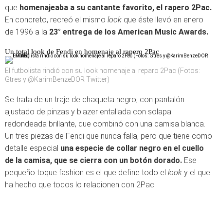
que
homenajeaba a su cantante favorito, el rapero 2Pac.
En concreto, recreó el mismo
look
que éste llevó en enero
de 1996 a la
23° entrega de los American Music Awards.
Un total look de Fendi en homenaje al rapero 2Pac
El futbolista rindió con su look homenaje al reparo 2Pac (Fotos:
Gtres y @KarimBenzeDOR Twitter)
Se trata de un traje de chaqueta negro, con pantalón
ajustado de pinzas y blazer entallada con solapa
redondeada brillante, que combinó con una camisa blanca.
Un tres piezas de Fendi que nunca falla, pero que tiene como
detalle especial
una especie de collar negro en el cuello
de la camisa, que se cierra con un botón dorado.
Ese
pequeño toque fashion es el que define todo el
look
y el que
ha hecho que todos lo relacionen con 2Pac.