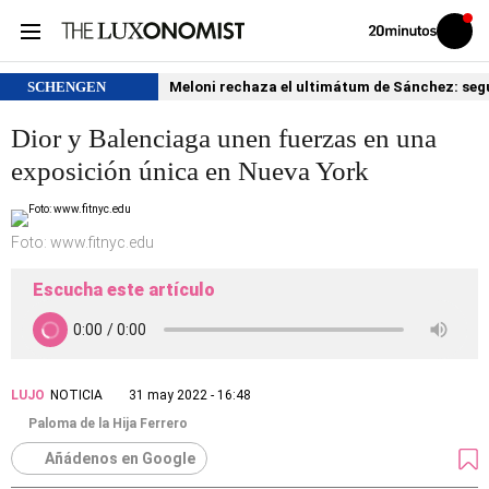
Volver
Iniciar
a
sesión
20MINUTOS.ES
SCHENGEN
Meloni rechaza el ultimátum de Sánchez: segu
Dior y Balenciaga unen fuerzas en una
exposición única en Nueva York
Foto: www.fitnyc.edu
Escucha este artículo
LUJO
NOTICIA
31 may 2022 - 16:48
Paloma de la Hija Ferrero
Añádenos en Google