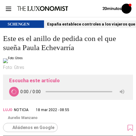
Volver
Iniciar
a
sesión
20MINUTOS.ES
SCHENGEN
España establece controles a los viajeros que 
Este es el anillo de pedida con el que
sueña Paula Echevarría
Foto: Gtres
Escucha este artículo
LUJO
NOTICIA
18 mar 2022 - 08:55
Aurelio Manzano
Añádenos en Google