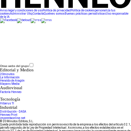
Aviso legal y condiciones de uso
Política de privacidad
Política de cookies
personaliza tus
cookies
Administrar Utiq
Contacto
Quiénes somos
Buenas prácticas periodísticas
Uso responsable
de la IA
Otras webs del grupo
Editorial y Medios
20minutos
La Información
Heraldo de Aragón
Alayans Media
Audiovisual
Factoría Henneo
Tecnología
Hiberus TI
Industrial
Distribución - DASA
Henneo Print
imprentaonline.net
© 20 Minutos Editora, S.L.
Queda prohibida toda reproducción sin permiso escrito de la empresa a los efectos del artículo 32.1,
párrafo segundo, de la Ley de Propiedad Intelectual. Asimismo, a los efectos establecidos en el
artículo 33.1 de Ley de Propiedad Intelectual, la empresa hace constar la correspondiente reserva de