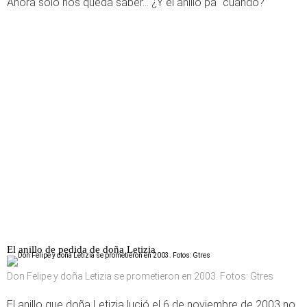
Ahora solo nos queda saber... ¿Y el anillo pa´ cuándo?
El anillo de pedida de doña Letizia
Don Felipe y doña Letizia se prometieron en 2003. Fotos: Gtres
El anillo que doña Letizia lució el 6 de noviembre de 2003 no