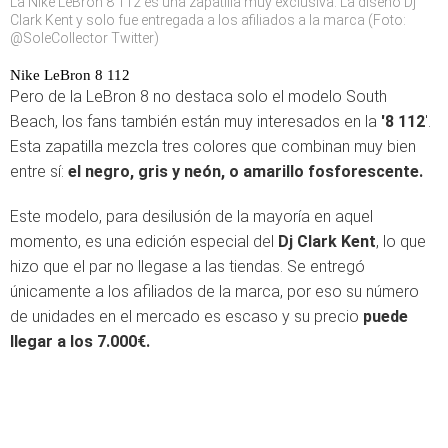
La Nike LeBron 8 112 es una zapatilla muy exclusiva. La diseñó Dj
Clark Kent y solo fue entregada a los afiliados a la marca (Foto:
@SoleCollector Twitter)
Nike LeBron 8 112
Pero de la LeBron 8 no destaca solo el modelo South
Beach, los fans también están muy interesados en la
'8 112
'.
Esta zapatilla mezcla tres colores que combinan muy bien
entre sí:
el negro, gris y neón, o amarillo fosforescente.
Este modelo, para desilusión de la mayoría en aquel
momento, es una edición especial del
Dj Clark Kent
, lo que
hizo que el par no llegase a las tiendas. Se entregó
únicamente a los afiliados de la marca, por eso su número
de unidades en el mercado es escaso y su precio
puede
llegar a los 7.000€.