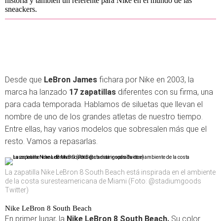
historia y también un referente para Nike en el mundo de las
sneackers.
Desde que
LeBron
James
fichara por Nike en 2003, la
marca ha lanzado
17 zapatillas
diferentes con su firma, una
para cada temporada. Hablamos de siluetas que llevan el
nombre de uno de los grandes atletas de nuestro tiempo.
Entre ellas, hay varios modelos que sobresalen más que el
resto. Vamos a repasarlas.
La zapatilla Nike LeBron 8 South Beach está inspirada en el ambiente
de la costa suresteamericana de Miami (Foto: @stadiumgoods
Twitter)
Nike LeBron 8 South Beach
En primer lugar, la
Nike LeBron 8 South Beach.
Su color