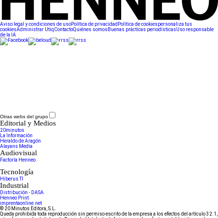
Aviso legal y condiciones de uso
Política de privacidad
Política de cookies
personaliza tus
cookies
Administrar Utiq
Contacto
Quiénes somos
Buenas prácticas periodísticas
Uso responsable
de la IA
Otras webs del grupo
Editorial y Medios
20minutos
La Información
Heraldo de Aragón
Alayans Media
Audiovisual
Factoría Henneo
Tecnología
Hiberus TI
Industrial
Distribución - DASA
Henneo Print
imprentaonline.net
© 20 Minutos Editora, S.L.
Queda prohibida toda reproducción sin permiso escrito de la empresa a los efectos del artículo 32.1,