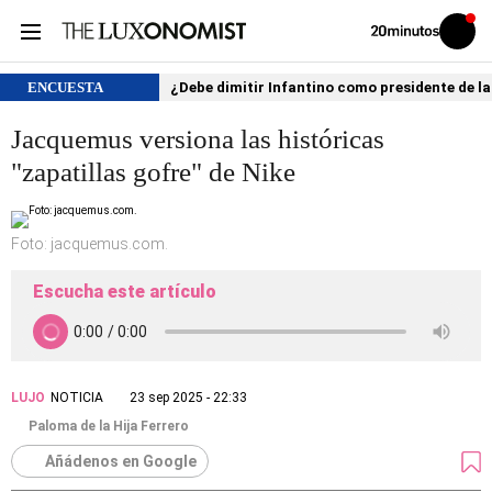
Volver
Iniciar
a
sesión
20MINUTOS.ES
ENCUESTA
¿Debe dimitir Infantino como presidente de la
Jacquemus versiona las históricas
"zapatillas gofre" de Nike
Foto: jacquemus.com.
Escucha este artículo
LUJO
NOTICIA
23 sep 2025 - 22:33
Paloma de la Hija Ferrero
Añádenos en Google