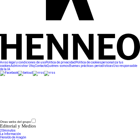
Aviso legal y condiciones de uso
Política de privacidad
Política de cookies
personaliza tus
cookies
Administrar Utiq
Contacto
Quiénes somos
Buenas prácticas periodísticas
Uso responsable
de la IA
Otras webs del grupo
Editorial y Medios
20minutos
La Información
Heraldo de Aragón