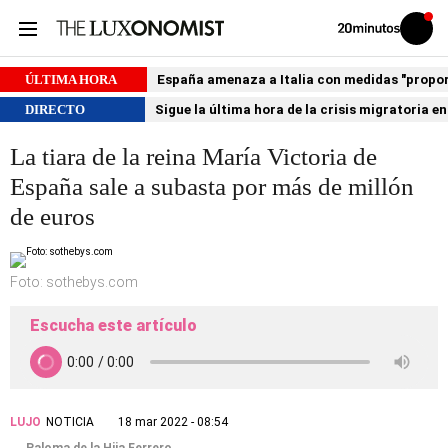
Volver
Iniciar
a
sesión
20MINUTOS.ES
ÚLTIMA HORA
España amenaza a Italia con medidas "proporci
DIRECTO
Sigue la última hora de la crisis migratoria e
La tiara de la reina María Victoria de
España sale a subasta por más de millón
de euros
Foto: sothebys.com
Escucha este artículo
LUJO
NOTICIA
18 mar 2022 - 08:54