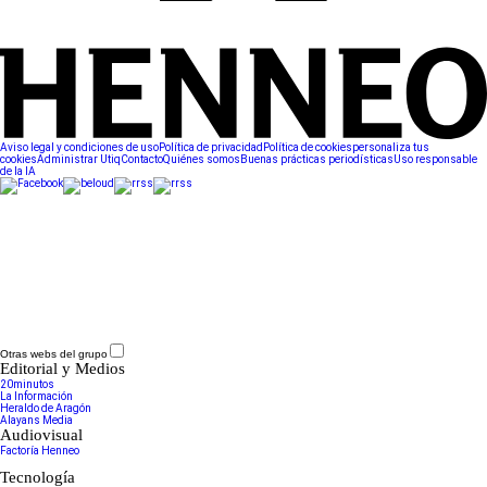
Aviso legal y condiciones de uso
Política de privacidad
Política de cookies
personaliza tus
cookies
Administrar Utiq
Contacto
Quiénes somos
Buenas prácticas periodísticas
Uso responsable
de la IA
Otras webs del grupo
Editorial y Medios
20minutos
La Información
Heraldo de Aragón
Alayans Media
Audiovisual
Factoría Henneo
Tecnología