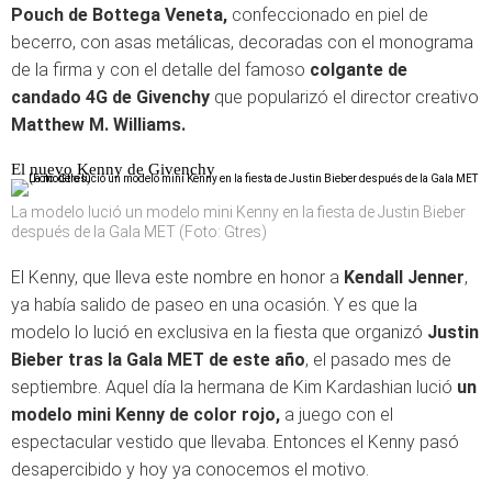
Pouch de Bottega Veneta,
confeccionado en piel de
becerro, con asas metálicas, decoradas con el monograma
de la firma y con el detalle del famoso
colgante de
candado 4G de Givenchy
que popularizó el director creativo
Matthew M. Williams.
El nuevo Kenny de Givenchy
La modelo lució un modelo mini Kenny en la fiesta de Justin Bieber
después de la Gala MET (Foto: Gtres)
El Kenny, que lleva este nombre en honor a
Kendall Jenner
,
ya había salido de paseo en una ocasión. Y es que la
modelo lo lució en exclusiva en la fiesta que organizó
Justin
Bieber tras la Gala MET de este año
, el pasado mes de
septiembre. Aquel día la hermana de Kim Kardashian lució
un
modelo mini Kenny de color rojo,
a juego con el
espectacular vestido que llevaba. Entonces el Kenny pasó
desapercibido y hoy ya conocemos el motivo.