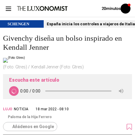
Volver
Iniciar
a
sesión
20MINUTOS.ES
SCHENGEN
España inicia los controles a viajeros de Itali
Givenchy diseña un bolso inspirado en
Kendall Jenner
(Foto: Gtres)
Kendall Jenner (Foto: Gtres)
Escucha este artículo
LUJO
NOTICIA
18 mar 2022 - 08:10
Paloma de la Hija Ferrero
Añádenos en Google