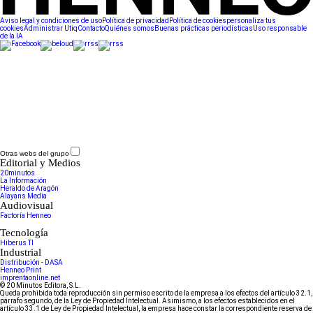
Aviso legal y condiciones de uso
Política de privacidad
Política de cookies
personaliza tus
cookies
Administrar Utiq
Contacto
Quiénes somos
Buenas prácticas periodísticas
Uso responsable
de la IA
Otras webs del grupo
Editorial y Medios
20minutos
La Información
Heraldo de Aragón
Alayans Media
Audiovisual
Factoría Henneo
Tecnología
Hiberus TI
Industrial
Distribución - DASA
Henneo Print
imprentaonline.net
© 20 Minutos Editora, S.L.
Queda prohibida toda reproducción sin permiso escrito de la empresa a los efectos del artículo 32.1,
párrafo segundo, de la Ley de Propiedad Intelectual. Asimismo, a los efectos establecidos en el
artículo 33.1 de Ley de Propiedad Intelectual, la empresa hace constar la correspondiente reserva de