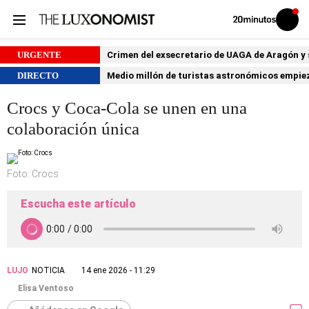
Volver
Iniciar
a
sesión
20MINUTOS.ES
URGENTE
Crimen del exsecretario de UAGA de Aragón y su
DIRECTO
Medio millón de turistas astronómicos empiezan
Crocs y Coca-Cola se unen en una
colaboración única
Foto: Crocs
Escucha este artículo
LUJO
NOTICIA
14 ene 2026 - 11:29
Elisa Ventoso