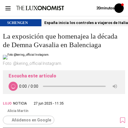
Volver
Iniciar
a
sesión
20MINUTOS.ES
SCHENGEN
España inicia los controles a viajeros de Itali
La exposición que homenajea la década
de Demna Gvasalia en Balenciaga
Foto: @kering_official Instagram.
Escucha este artículo
LUJO
NOTICIA
27 jun 2025 - 11:35
Alicia Martín
Añádenos en Google