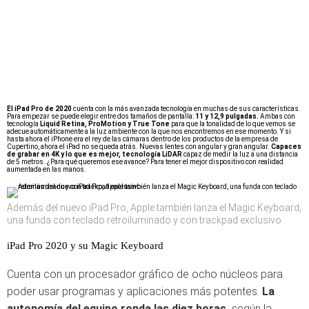
El iPad Pro de 2020
cuenta con la más avanzada tecnología en muchas de sus características.
Para empezar se puede elegir entre dos tamaños de pantalla:
11 y 12,9 pulgadas.
Ambas con
tecnología
Liquid Retina, ProMotion y True Tone
para que la tonalidad de lo que vemos se
adecue automáticamente a la luz ambiente con la que nos encontremos en ese momento. Y si
hasta ahora el iPhone era el rey de las cámaras dentro de los productos de la empresa de
Cupertino, ahora el iPad no se queda atrás. Nuevas lentes con angular y gran angular.
Capaces
de grabar en 4K y lo que es mejor, tecnología LiDAR
capaz de medir la luz a una distancia
de 5 metros. ¿Para qué queremos ese avance? Para tener el mejor dispositivo con realidad
aumentada en las manos.
Además del nuevo iPad Pro, Apple también lanza el Magic Keyboard,
una funda con teclado retroiluminado y con trackpad exclusivo
iPad Pro 2020 y su Magic Keyboard
Cuenta con un procesador gráfico de ocho núcleos para
poder usar programas y aplicaciones más potentes.
La
autonomía del equipo ronda las diez horas,
según la