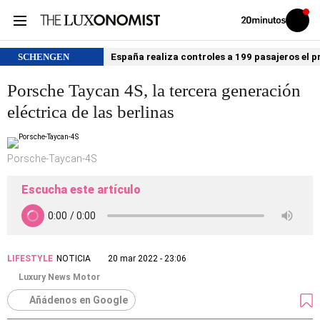
Volver
Iniciar
a
sesión
20MINUTOS.ES
SCHENGEN
España realiza controles a 199 pasajeros el p
Porsche Taycan 4S, la tercera generación
eléctrica de las berlinas
Porsche-Taycan-4S
Escucha este artículo
LIFESTYLE
NOTICIA
20 mar 2022 - 23:06
Luxury News Motor
Añádenos en Google