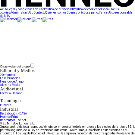
Aviso legal y condiciones de uso
Política de privacidad
Política de cookies
personaliza tus
cookies
Administrar Utiq
Contacto
Quiénes somos
Buenas prácticas periodísticas
Uso responsable
de la IA
Otras webs del grupo
Editorial y Medios
20minutos
La Información
Heraldo de Aragón
Alayans Media
Audiovisual
Factoría Henneo
Tecnología
Hiberus TI
Industrial
Distribución - DASA
Henneo Print
imprentaonline.net
© 20 Minutos Editora, S.L.
Queda prohibida toda reproducción sin permiso escrito de la empresa a los efectos del artículo 32.1,
párrafo segundo, de la Ley de Propiedad Intelectual. Asimismo, a los efectos establecidos en el
artículo 33.1 de Ley de Propiedad Intelectual, la empresa hace constar la correspondiente reserva de