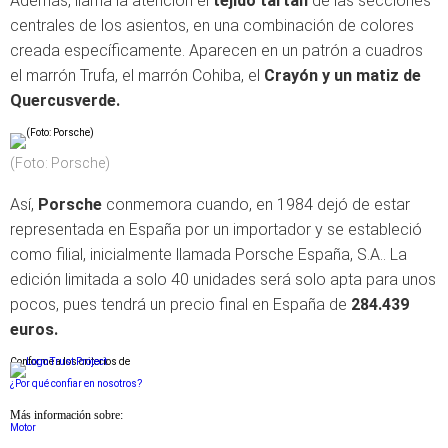
Además, llama la atención el
tejido tartán
de las secciones
centrales de los asientos, en una combinación de colores
creada específicamente. Aparecen en un patrón a cuadros
el marrón Trufa, el marrón Cohiba, el
Crayón y un matiz de
Quercusverde.
(Foto: Porsche)
Así,
Porsche
conmemora cuando, en 1984 dejó de estar
representada en España por un importador y se estableció
como filial, inicialmente llamada Porsche España, S.A.. La
edición limitada a solo 40 unidades será solo apta para unos
pocos, pues tendrá un precio final en España de
284.439
euros.
Conforme a los criterios de
¿Por qué confiar en nosotros?
Más información sobre:
Motor