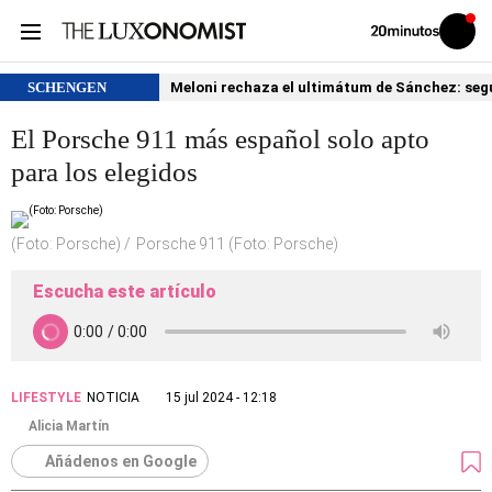
Volver
Iniciar
a
sesión
20MINUTOS.ES
SCHENGEN
Meloni rechaza el ultimátum de Sánchez: segu
El Porsche 911 más español solo apto
para los elegidos
(Foto: Porsche)
Porsche 911 (Foto: Porsche)
Escucha este artículo
LIFESTYLE
NOTICIA
15 jul 2024 - 12:18
Alicia Martín
Añádenos en Google