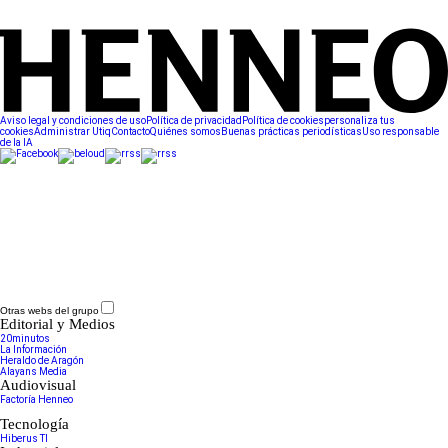
Aviso legal y condiciones de uso
Política de privacidad
Política de cookies
personaliza tus
cookies
Administrar Utiq
Contacto
Quiénes somos
Buenas prácticas periodísticas
Uso responsable
de la IA
Otras webs del grupo
Editorial y Medios
20minutos
La Información
Heraldo de Aragón
Alayans Media
Audiovisual
Factoría Henneo
Tecnología
Hiberus TI