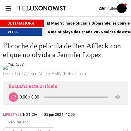
Volver
Iniciar
a
sesión
20MINUTOS.ES
ÚLTIMA HORA
El Madrid hace oficial a Diomande: se conviert
VOTA
La mejor playa de España 2026 saldrá de estas
El coche de película de Ben Affleck con
el que no olvida a Jennifer Lopez
(Foto: Gtres)
Ben Affleck BMW (Foto: Gtres)
Escucha este artículo
LIFESTYLE
NOTICIA
25 jun 2024 - 12:55
Iván Perlado