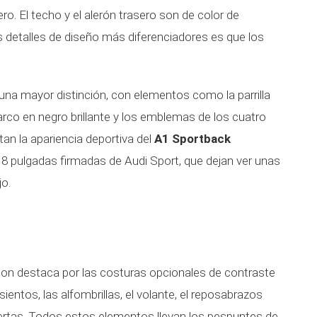
ero. El techo y el alerón trasero son de color de
 detalles de diseño más diferenciadores es que los
 una mayor distinción, con elementos como la parrilla
co en negro brillante y los emblemas de los cuatro
an la apariencia deportiva del
A1 Sportback
18 pulgadas firmadas de Audi Sport, que dejan ver unas
jo.
ition destaca por las costuras opcionales de contraste
asientos, las alfombrillas, el volante, el reposabrazos
uertas. Todos estos elementos llevan los pespuntes de