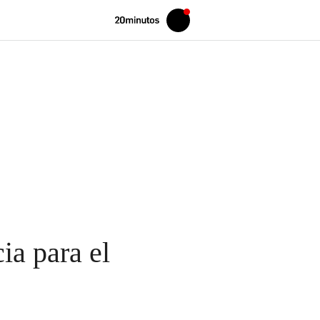
Volver
Iniciar
a
sesión
20MINUTOS.ES
a para el