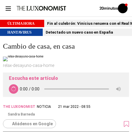
Volver
Iniciar
a
sesión
20MINUTOS.ES
ÚLTIMA HORA
Fin al culebrón: Vinícius renueva con el Real
HANTAVIRUS
Detectado un nuevo caso en España
Cambio de casa, en casa
relax-desayuno-casa-home
Escucha este artículo
THE LUXONOMIST
NOTICIA
21 mar 2022 - 08:55
Sandra Barneda
Añádenos en Google