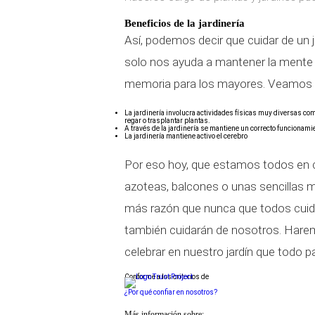
Beneficios de la jardinería
Así, podemos decir que cuidar de un j
solo nos ayuda a mantener la mente d
memoria para los mayores. Veamos a
La jardinería involucra actividades físicas muy diversas co
regar o trasplantar plantas.
A través de la jardinería se mantiene un correcto funcionamie
La jardinería mantiene activo el cerebro
Por eso hoy, que estamos todos en 
azoteas, balcones o unas sencillas 
más razón que nunca que todos cuid
también cuidarán de nosotros. Hare
celebrar en nuestro jardín que todo p
Conforme a los criterios de
¿Por qué confiar en nosotros?
Más información sobre: