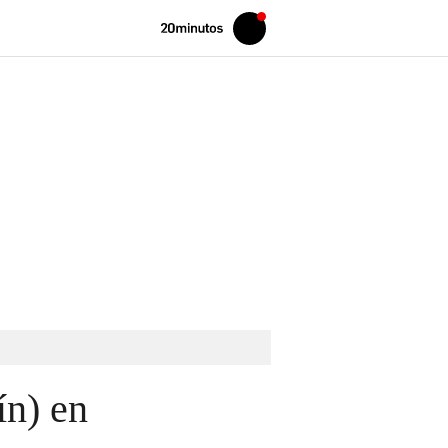
Volver
Iniciar
a
sesión
20MINUTOS.ES
ín) en