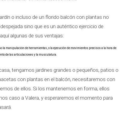
ardín o incluso de un florido balcón con plantas no
espejada sino que es un auténtico ejercicio de
quí algunas de sus ventajas:
mo la manipulación de herramientas, o la ejecución de movimientos precisos a la hora de
nto de las articulaciones y la musculatura.
casa, tengamos jardines grandes o pequeños, patios o
macetas con plantas en el balcón, necesitaremos con
emos de ellos. Si los mantenemos en forma, ellos
mos caso a Valera, y esperaremos el momento para
asará.