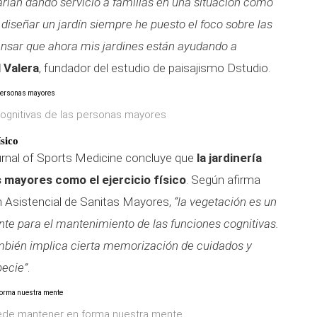
rían dando servicio a familias en una situación como
 diseñar un jardín siempre he puesto el foco sobre las
pensar que ahora mis jardines están ayudando a
l Valera
, fundador del estudio de paisajismo Dstudio.
cognitivas de las personas mayores
sico
ournal of Sports Medicine concluye que
la jardinería
 mayores como el ejercicio físico
. Según afirma
ón Asistencial de Sanitas Mayores,
“la vegetación es un
nte para el mantenimiento de las funciones cognitivas.
ambién implica cierta memorización de cuidados y
pecie”
.
uede mantener en forma nuestra mente