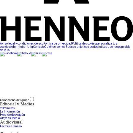
Aviso legal y condiciones de uso
Política de privacidad
Política de cookies
personaliza tus
cookies
Administrar Utiq
Contacto
Quiénes somos
Buenas prácticas periodísticas
Uso responsable
de la IA
Otras webs del grupo
Editorial y Medios
20minutos
La Información
Heraldo de Aragón
Alayans Media
Audiovisual
Factoría Henneo