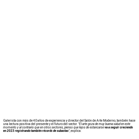
Galerista con más de 40 años de experiencia y director del Salón de Arte Moderno, también hace
una lectura positiva del presente y el futuro del sector.
"El arte goza de muy buena salud en este
momento y al contrario que en otros sectores, pienso que lejos de estancarse
va a seguir creciendo
en 2023 registrando también récords de subastas
"
, explica.