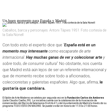
Un buen momento para España y Madrid
Caballos, barca y personajes. Antoni Tàpies 1951. Foto cortesía de
la Sala Nonell
Con todo esto el experto dice que
"
España está en un
momento muy interesante
como escaparate de arte
internacional.
Hay muchas ganas de ver y coleccionar arte
y
sobre todo, de consumir cultura"
. No obstante, nos cuenta
que Madrid está aún lejos de ser un referente internacional y
que de momento recibe sobre todo a aficionados,
coleccionistas y galeristas españoles. Algo que, afirma,
le
gustaría que cambiara.
El Salón de Arte Moderno se celebra por segunda vez en la
Fundación Carlos de Amberes
(calle Claudio Coelho, 99). La iniciativa cuenta con la colaboración de la Asociación de
comerciantes del Barrio de Salamanca Distrito 41 y del Ayuntamiento de Madrid a través de su
programa TODO ESTÁ EN MADRID. Se puede visitar en horario de 11:30 a 21:00 horas.