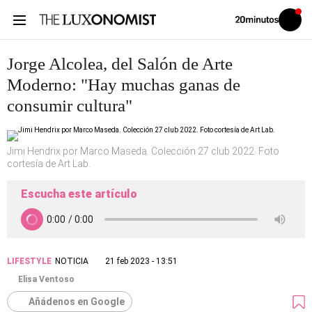
Volver
Iniciar
a
sesión
20MINUTOS.ES
Jorge Alcolea, del Salón de Arte
Moderno: "Hay muchas ganas de
consumir cultura"
Jimi Hendrix por Marco Maseda. Colección 27 club 2022. Foto
cortesía de Art Lab.
Escucha este artículo
LIFESTYLE
NOTICIA
21 feb 2023 - 13:51
Elisa Ventoso
Añádenos en Google