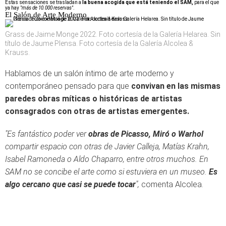
Estas sensaciones se trasladan a
la buena acogida que está teniendo el SAM,
para el que
ya hay
"más de 10.000 reservas"
.
El Salón de Arte Moderno
Grass de Jaime Monge 2022. Foto cortesía de la Galería Helarea. Sin
título de Jaume Plensa. Foto cortesía de la Galería Alcolea &
Krauss.
Hablamos de un salón íntimo de arte moderno y
contemporáneo pensado para que
convivan en las mismas
paredes obras míticas o históricas de artistas
consagrados con otras de artistas emergentes.
"Es fantástico poder ver
obras de Picasso, Miró o Warhol
compartir espacio con otras de Javier Calleja, Matías Krahn,
Isabel Ramoneda o Aldo Chaparro, entre otros muchos. En
SAM no se concibe el arte como si estuviera en un museo.
Es
algo cercano que casi se puede tocar
",
comenta Alcolea.