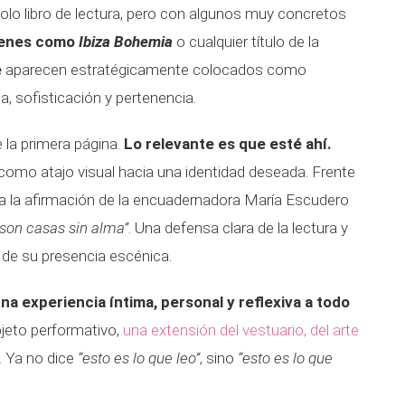
solo libro de lectura, pero con algunos muy concretos
enes como
Ibiza Bohemia
o cualquier título de la
e
aparecen estratégicamente colocados como
a, sofisticación y pertenencia.
 la primera página.
Lo relevante es que esté ahí.
 como atajo visual hacia una identidad deseada. Frente
za la afirmación de la encuadernadora María Escudero
s son casas sin alma”
. Una defensa clara de la lectura y
lo de su presencia escénica.
una experiencia íntima, personal y reflexiva a todo
bjeto performativo,
una extensión del vestuario, del arte
. Ya no dice
“esto es lo que leo”
, sino
“esto es lo que