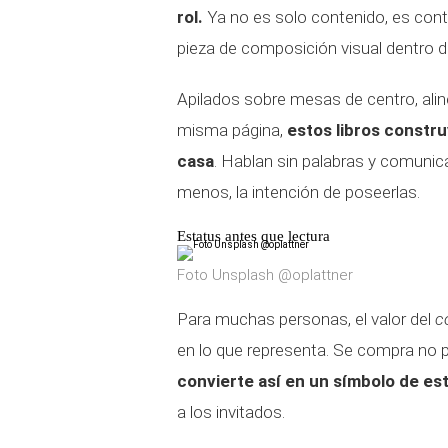
rol.
Ya no es solo contenido, es con
pieza de composición visual dentro 
Apilados sobre mesas de centro, alin
misma página,
estos libros constru
casa
. Hablan sin palabras y comunica
menos, la intención de poseerlas.
Estatus antes que lectura
Foto Unsplash @oplattner
Para muchas personas, el valor del
c
en lo que representa. Se compra no pa
convierte así en un símbolo de est
a los invitados.