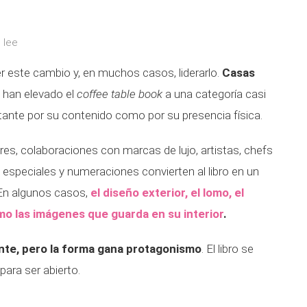
 lee
er este cambio y, en muchos casos, liderarlo.
Casas
n
han elevado el
coffee table book
a una categoría casi
ortante por su contenido como por su presencia física.
s, colaboraciones con marcas de lujo, artistas, chefs
as especiales y numeraciones convierten al libro en un
 En algunos casos,
el diseño exterior, el lomo, el
mo las imágenes que guarda en su interior
.
nte, pero la forma gana protagonismo
. El libro se
ara ser abierto.