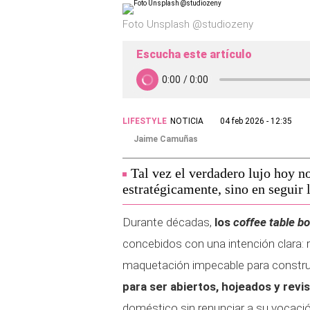
Foto Unsplash @studiozeny
Escucha este artículo
LIFESTYLE
NOTICIA
04 feb 2026 - 12:35
Jaime Camuñas
Tal vez el verdadero lujo hoy n
estratégicamente, sino en seguir 
Durante décadas,
los
coffee table b
concebidos con una intención clara: r
maquetación impecable para construir
para ser abiertos, hojeados y revi
doméstico sin renunciar a su vocación