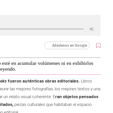
Añádenos en Google
o esté en acumular volúmenes ni en exhibirlos
leyendo.
ooks
fueron auténticas obras editoriales.
Libros
eunir las mejores fotografías, los mejores textos y una
 un relato visual coherente. E
ran objetos pensados
sitados,
piezas culturales que habitaban el espacio
 editorial.