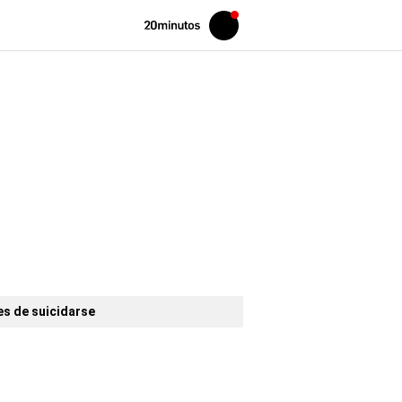
Volver
Iniciar
a
sesión
20MINUTOS.ES
es de suicidarse