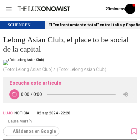
Volver
Iniciar
a
sesión
20MINUTOS.ES
SCHENGEN
El "enfrentamiento total" entre Italia y Españ
Lelong Asian Club, el place to be social
de la capital
(Foto: Lelong Asian Club)
(Foto: Lelong Asian Club)
Escucha este artículo
LUJO
NOTICIA
02 sep 2024 - 22:28
Laura Martín
Añádenos en Google