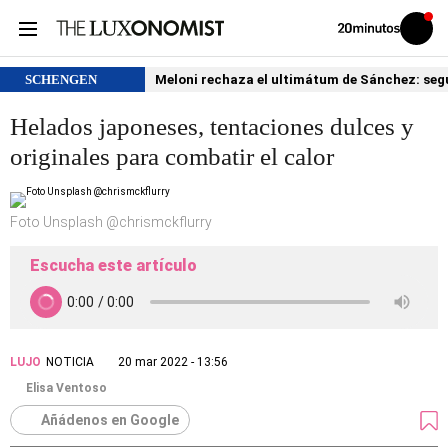
Volver
Iniciar
a
sesión
20MINUTOS.ES
SCHENGEN
Meloni rechaza el ultimátum de Sánchez: segu
Helados japoneses, tentaciones dulces y
originales para combatir el calor
Foto Unsplash @chrismckflurry
Escucha este artículo
LUJO
NOTICIA
20 mar 2022 - 13:56
Elisa Ventoso
Añádenos en Google