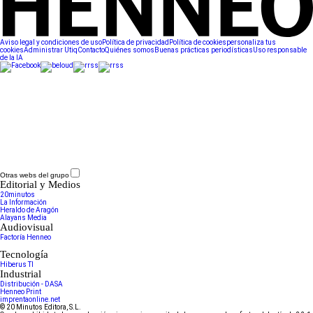
Aviso legal y condiciones de uso
Política de privacidad
Política de cookies
personaliza tus
cookies
Administrar Utiq
Contacto
Quiénes somos
Buenas prácticas periodísticas
Uso responsable
de la IA
Otras webs del grupo
Editorial y Medios
20minutos
La Información
Heraldo de Aragón
Alayans Media
Audiovisual
Factoría Henneo
Tecnología
Hiberus TI
Industrial
Distribución - DASA
Henneo Print
imprentaonline.net
© 20 Minutos Editora, S.L.