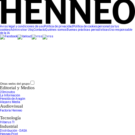
Aviso legal y condiciones de uso
Política de privacidad
Política de cookies
personaliza tus
cookies
Administrar Utiq
Contacto
Quiénes somos
Buenas prácticas periodísticas
Uso responsable
de la IA
Otras webs del grupo
Editorial y Medios
20minutos
La Información
Heraldo de Aragón
Alayans Media
Audiovisual
Factoría Henneo
Tecnología
Hiberus TI
Industrial
Distribución - DASA
Henneo Print