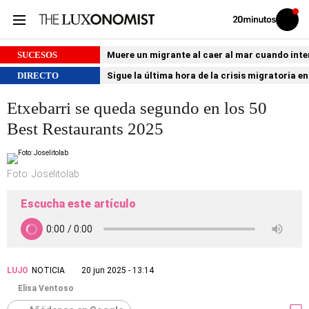
Volver
Iniciar
a
sesión
20MINUTOS.ES
SUCESOS
Muere un migrante al caer al mar cuando int
DIRECTO
Sigue la última hora de la crisis migratoria e
Etxebarri se queda segundo en los 50
Best Restaurants 2025
Foto: Joselitolab
Escucha este artículo
LUJO
NOTICIA
20 jun 2025 - 13:14
Elisa Ventoso