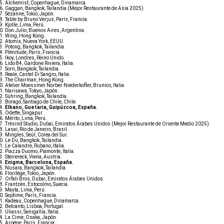
Alchemist, Copenhague, Dinamarca.
Gaggan, Bangkok, Tailandia (Mejor Restaurante de Asia 2025).
Sézanne, Tokio, Japón.
Table by Bruno Verjus, París, Francia.
Kjolle, Lima, Perú.
Don Julio, Buenos Aires, Argentina.
Wing, Hong Kong.
Atomix, Nueva York, EEUU.
Potong, Bangkok, Tailandia.
Plénitude, París, Francia.
Ikoy, Londres, Reino Unido.
Lido 84, Gardone Riviera, Italia.
Sorn, Bangkok, Tailandia.
Reale, Castel Di Sangro, Italia.
The Chairman, Hong Kong.
Atelier Moessmer Norber Niederkofler, Brunico, Italia.
Narisawa, Tokyo, Japón.
Sühring, Bangkok, Tailandia.
Boragó, Santiago de Chile, Chile.
Elkano, Guetaria, Guipúzcoa, España.
Odette, Singapur.
Mérito, Lima, Perú.
Trèsind Studio, Dubai, Emiratos Árabes Unidos (Mejor Restaurante de Oriente Medio 2025).
Lasai, Río de Janeiro, Brasil.
Mingles, Seúl, Corea del Sur.
Le Du, Bangkok, Tailandia.
Le Calandre, Rubano, Italia.
Piazza Duomo, Piamonte, Italia.
Steirereck, Viena, Austria.
Enigma, Barcelona, España.
Nusara, Bangkok, Tailandia.
Florilège, Tokio, Japón.
Orfali Bros, Dubai, Emiratos Árabes Unidos.
Frantzén, Estocolmo, Suecia.
Mayta, Lima, Perú.
Septime, París, Francia.
Kadeau, Copenhague, Dinamarca.
Belcanto, Lisboa, Portugal.
Uliassi, Senigallia, Italia.
La Cime, Osaka, Japón.
Arpége, París, Francia.