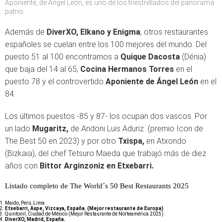
Aponiente, de Ángel León, es uno de los triestrellados del panorama
patrio.
Además de
DiverXO, Elkano y Enigma
, otros restaurantes
españoles se cuelan entre los 100 mejores del mundo. Del
puesto 51 al 100 encontramos a
Quique Dacosta
(Dénia)
que baja del 14 al 65;
Cocina Hermanos Torres
en el
puesto 78 y el controvertido
Aponiente de Ángel León
en el
84.
Los últimos puestos -85 y 87- los ocupan dos vascos. Por
un lado
Mugaritz,
de Andoni Luis Aduriz (premio Icon de
The Best 50 en 2023) y por otro
Txispa,
en Atxondo
(Bizkaia), del chef Tetsuro Maeda que trabajó más de diez
años con
Bittor Arginzoniz en Etxebarri.
Listado completo de The World´s 50 Best Restaurants 2025
Maido, Perú, Lima.
Etxebarri, Axpe, Vizcaya, España. (Mejor restaurante de Europa)
Quintonil, Ciudad de México (Mejor Restaurante de Norteamérica 2025).
DiverXO, Madrid, España.