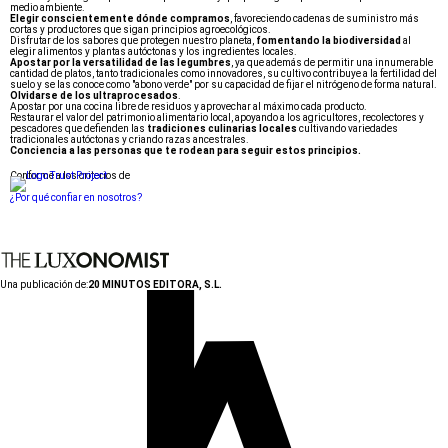
medio ambiente.
Elegir conscientemente dónde compramos
, favoreciendo cadenas de suministro más
cortas y productores que sigan principios agroecológicos.
Disfrutar de los sabores que protegen nuestro planeta,
fomentando la biodiversidad
al
elegir alimentos y plantas autóctonas y los ingredientes locales.
Apostar por la versatilidad de las legumbres
, ya que además de permitir una innumerable
cantidad de platos, tanto tradicionales como innovadores, su cultivo contribuye a la fertilidad del
suelo y se las conoce como "abono verde" por su capacidad de fijar el nitrógeno de forma natural.
Olvidarse de los ultraprocesados
.
Apostar por una cocina libre de residuos y aprovechar al máximo cada producto.
Restaurar el valor del patrimonio alimentario local, apoyando a los agricultores, recolectores y
pescadores que defienden las
tradiciones culinarias locales
cultivando variedades
tradicionales autóctonas y criando razas ancestrales.
Conciencia a las personas que te rodean para seguir estos principios.
Conforme a los criterios de
¿Por qué confiar en nosotros?
Una publicación de:
20 MINUTOS EDITORA, S.L.