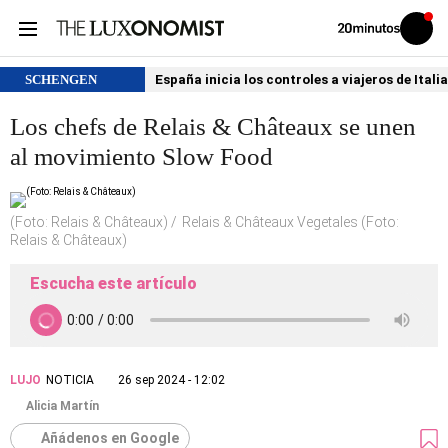
Volver
Iniciar
a
sesión
20MINUTOS.ES
SCHENGEN
España inicia los controles a viajeros de Itali
Los chefs de Relais & Châteaux se unen
al movimiento Slow Food
(Foto: Relais & Châteaux)
Relais & Châteaux Vegetales (Foto:
Relais & Châteaux)
Escucha este artículo
LUJO
NOTICIA
26 sep 2024 - 12:02
Alicia Martín
Añádenos en Google