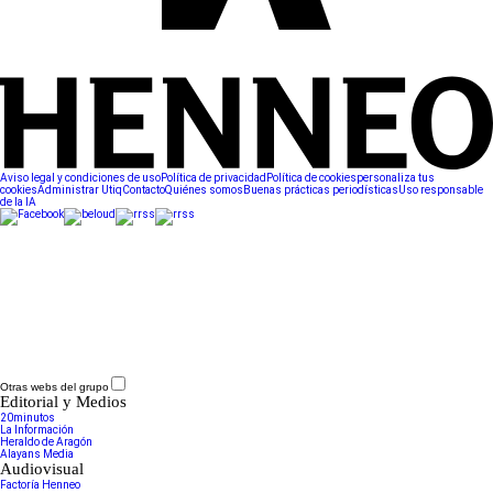
Aviso legal y condiciones de uso
Política de privacidad
Política de cookies
personaliza tus
cookies
Administrar Utiq
Contacto
Quiénes somos
Buenas prácticas periodísticas
Uso responsable
de la IA
Otras webs del grupo
Editorial y Medios
20minutos
La Información
Heraldo de Aragón
Alayans Media
Audiovisual
Factoría Henneo