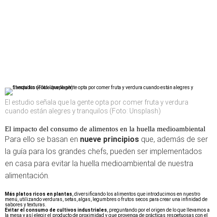
El estudio señala que la gente opta por comer fruta y verdura
cuando están alegres y tranquilos (Foto: Unsplash)
El impacto del consumo de alimentos en la huella medioambiental
Para ello se basan en
nueve principios
que, además de ser
la guía para los grandes chefs, pueden ser implementados
en casa para evitar la huella medioambiental de nuestra
alimentación.
Más platos ricos en plantas
, diversificando los alimentos que introducimos en nuestro
menú, utilizando verduras, setas, algas, legumbres o frutos secos para crear una infinidad de
sabores y texturas.
Evitar el consumo de cultivos industriales
, preguntando por el origen de lo que llevamos a
la mesa y así elegir el producto de proximidad y que provenga de prácticas respetuosas con el