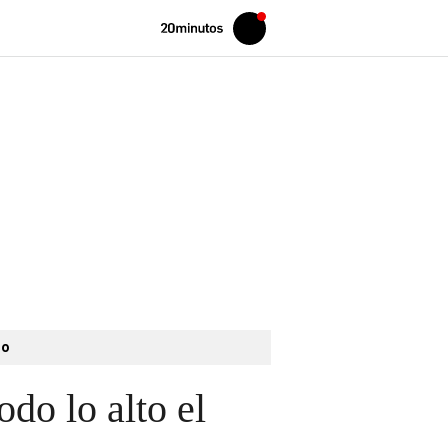
Volver
Iniciar
a
sesión
20MINUTOS.ES
to
odo lo alto el