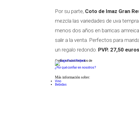
Por su parte,
Coto de Imaz Gran Re
mezcla las variedades de uva tempran
menos dos años en barricas amreican
salir a la venta. Perfectos para mari
un regalo redondo.
PVP. 27,50 euros
Conforme a los criterios de
¿Por qué confiar en nosotros?
Más información sobre:
Vino
Bebidas