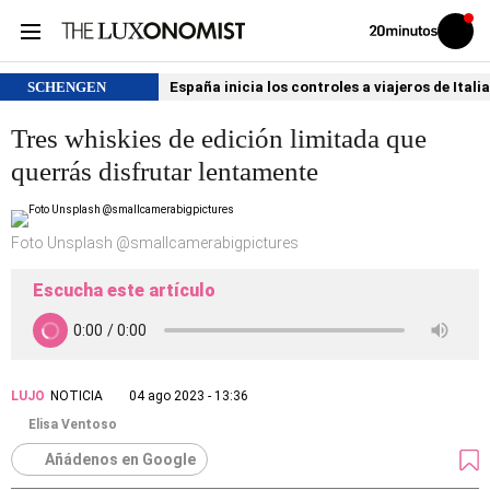
Volver
Iniciar
a
sesión
20MINUTOS.ES
SCHENGEN
España inicia los controles a viajeros de Itali
Tres whiskies de edición limitada que
querrás disfrutar lentamente
Foto Unsplash @smallcamerabigpictures
Escucha este artículo
LUJO
NOTICIA
04 ago 2023 - 13:36
Elisa Ventoso
Añádenos en Google