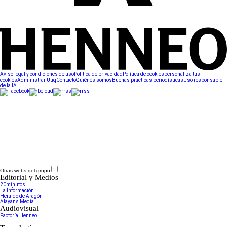
Aviso legal y condiciones de uso
Política de privacidad
Política de cookies
personaliza tus
cookies
Administrar Utiq
Contacto
Quiénes somos
Buenas prácticas periodísticas
Uso responsable
de la IA
Otras webs del grupo
Editorial y Medios
20minutos
La Información
Heraldo de Aragón
Alayans Media
Audiovisual
Factoría Henneo