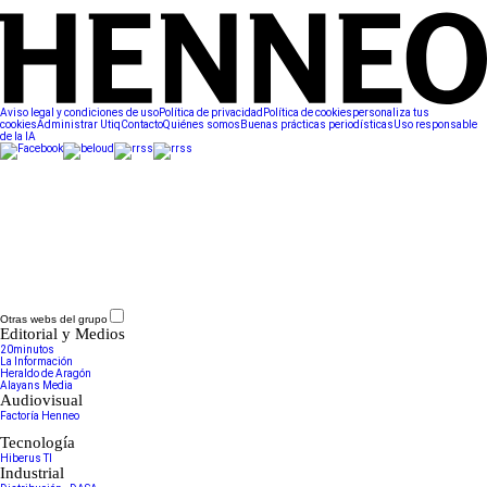
Aviso legal y condiciones de uso
Política de privacidad
Política de cookies
personaliza tus
cookies
Administrar Utiq
Contacto
Quiénes somos
Buenas prácticas periodísticas
Uso responsable
de la IA
Otras webs del grupo
Editorial y Medios
20minutos
La Información
Heraldo de Aragón
Alayans Media
Audiovisual
Factoría Henneo
Tecnología
Hiberus TI
Industrial