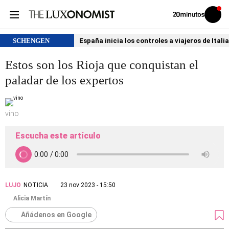
Volver
Iniciar
a
sesión
20MINUTOS.ES
SCHENGEN
España inicia los controles a viajeros de Itali
Estos son los Rioja que conquistan el
paladar de los expertos
vino
Escucha este artículo
LUJO
NOTICIA
23 nov 2023 - 15:50
Alicia Martín
Añádenos en Google