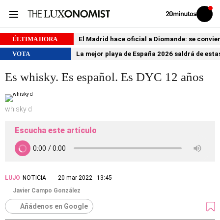
Volver
Iniciar
a
sesión
20MINUTOS.ES
ÚLTIMA HORA
El Madrid hace oficial a Diomande: se conviert
VOTA
La mejor playa de España 2026 saldrá de estas
Es whisky. Es español. Es DYC 12 años
whisky d
Escucha este artículo
LUJO
NOTICIA
20 mar 2022 - 13:45
Javier Campo González
Añádenos en Google