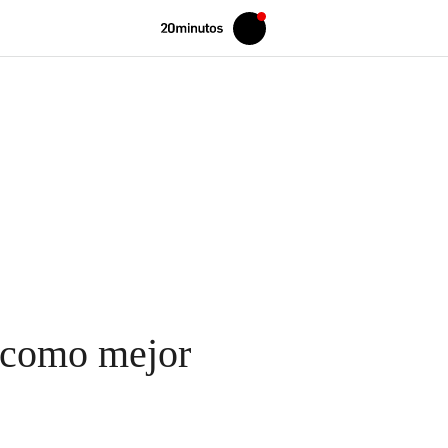
Volver
Iniciar
a
sesión
20MINUTOS.ES
l como mejor