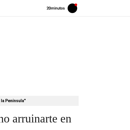
Volver
Iniciar
a
sesión
20MINUTOS.ES
 la Península"
no arruinarte en