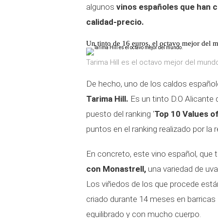
algunos
vinos españoles que han c
calidad-precio.
Un tinto de 16 euros, el octavo mejor del
Tarima Hill es el octavo mejor del mund
De hecho, uno de los caldos españole
Tarima Hill.
Es un tinto D.O Alicante
puesto del ranking '
Top 10 Values o
puntos en el ranking realizado por la 
En concreto, este vino español, que 
con Monastrell,
una variedad de uva 
Los viñedos de los que procede están
criado durante 14 meses en barricas 
equilibrado y con mucho cuerpo.