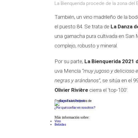
La Bienquerida procede de la zona del B
También, un vino madrileño de la bod
el puesto 84. Se trata de
La Danza d
una garnacha pura cultivada en San M
complejo, robusto y mineral.
Por su parte,
La Bienquerida 2021 
uva Mencía
“muy jugoso y delicioso 
negras y arándanos”
, se sitúa en el 
Olivier Rivière
cierra el 'top-100'.
Conforme a los criterios de
¿Por qué confiar en nosotros?
Más información sobre:
Vino
Bebidas