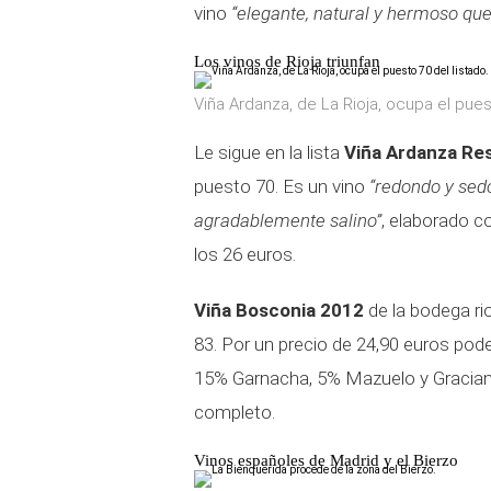
vino
“elegante, natural y hermoso que
Los vinos de Rioja triunfan
Viña Ardanza, de La Rioja, ocupa el puest
Le sigue en la lista
Viña Ardanza Res
puesto 70. Es un vino
“redondo y sedo
agradablemente salino”
, elaborado c
los 26 euros.
Viña Bosconia 2012
de la bodega ri
83. Por un precio de 24,90 euros pod
15% Garnacha, 5% Mazuelo y Gracian
completo.
Vinos españoles de Madrid y el Bierzo