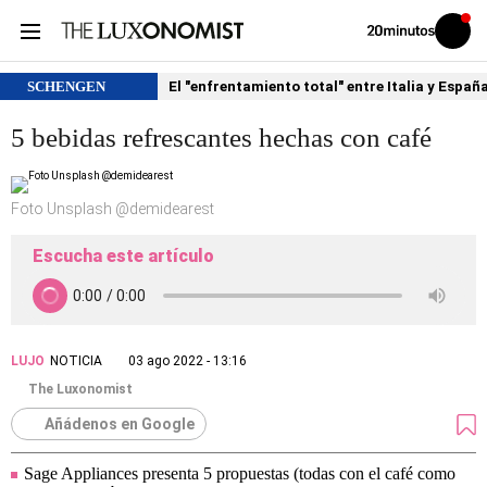
Volver
Iniciar
a
sesión
20MINUTOS.ES
SCHENGEN
El "enfrentamiento total" entre Italia y Españ
5 bebidas refrescantes hechas con café
Foto Unsplash @demidearest
Escucha este artículo
LUJO
NOTICIA
03 ago 2022 - 13:16
The Luxonomist
Añádenos en Google
Sage Appliances presenta 5 propuestas (todas con el café como