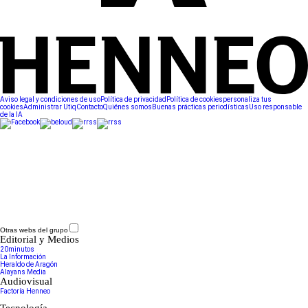
Aviso legal y condiciones de uso
Política de privacidad
Política de cookies
personaliza tus
cookies
Administrar Utiq
Contacto
Quiénes somos
Buenas prácticas periodísticas
Uso responsable
de la IA
Otras webs del grupo
Editorial y Medios
20minutos
La Información
Heraldo de Aragón
Alayans Media
Audiovisual
Factoría Henneo
Tecnología