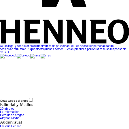
Aviso legal y condiciones de uso
Política de privacidad
Política de cookies
personaliza tus
cookies
Administrar Utiq
Contacto
Quiénes somos
Buenas prácticas periodísticas
Uso responsable
de la IA
Otras webs del grupo
Editorial y Medios
20minutos
La Información
Heraldo de Aragón
Alayans Media
Audiovisual
Factoría Henneo