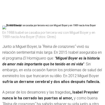
En 1988 Isabel se casaba por tercera vez con Miguel Boyer y en
1989 nacía Ana Boyer (Fotos: Gtres)
Junto a Miguel Boyer, la
"Reina de corazones"
vivió su
relación sentimental más larga. En 2015 Isabel aseguraba en
el programa
El Hormiguero
que:
"Miguel Boyer es la historia
de amor más importante que he tenido en mi vida"
. Sin
embargo, en esta ocasión fueron los problemas de salud del
exministro los que truncaron su idilio. En 2012 Miguel Boyer
sufría un derrame cerebral y dos años después fallecía.
A pesar de los desamores y las tragedias
, Isabel Preysler
nunca le ha cerrado las puertas al amor,
y como buena
"Reina de corazones"
ha sabido rehacer su vida junto a otro