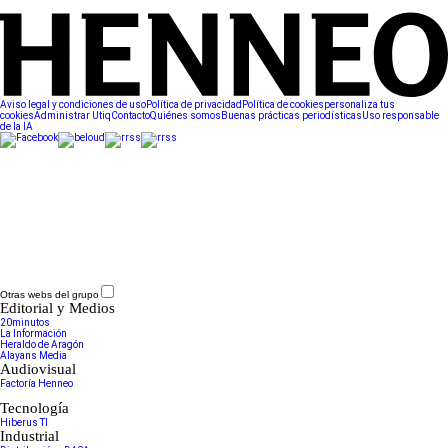
Aviso legal y condiciones de uso
Política de privacidad
Política de cookies
personaliza tus
cookies
Administrar Utiq
Contacto
Quiénes somos
Buenas prácticas periodísticas
Uso responsable
de la IA
Otras webs del grupo
Editorial y Medios
20minutos
La Información
Heraldo de Aragón
Alayans Media
Audiovisual
Factoría Henneo
Tecnología
Hiberus TI
Industrial