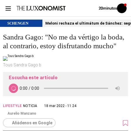
Volver
Iniciar
a
sesión
20MINUTOS.ES
SCHENGEN
Meloni rechaza el ultimátum de Sánchez: segu
Sandra Gago: "No me da vértigo la boda,
al contrario, estoy disfrutando mucho"
Tous Sandra Gago b
Escucha este artículo
LIFESTYLE
NOTICIA
18 mar 2022 - 11:24
Aurelio Manzano
Añádenos en Google