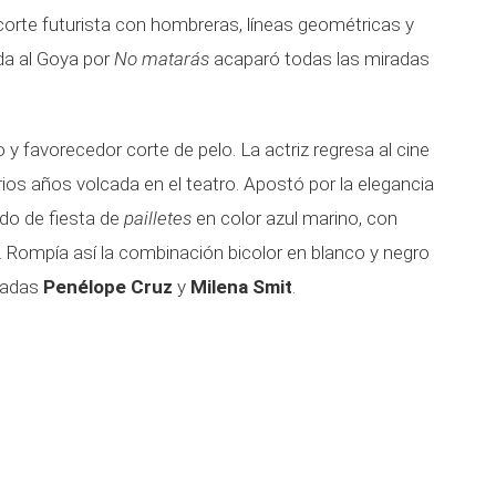
corte futurista con hombreras, líneas geométricas y
da al Goya por
No matarás
acaparó todas las miradas
 y favorecedor corte de pelo. La actriz regresa al cine
ios años volcada en el teatro. Apostó por la elegancia
do de fiesta de
pailletes
en color azul marino, con
l. Rompía así la combinación bicolor en blanco y negro
itadas
Penélope Cruz
y
Milena Smit
.