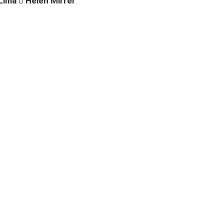
Lima
o
Helen Mirrer
.