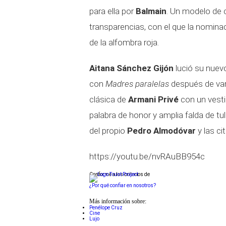
para ella por
Balmain
. Un modelo de 
transparencias, con el que la nomina
de la alfombra roja.
Aitana Sánchez Gijón
lució su nuevo
con
Madres paralelas
después de var
clásica de
Armani Privé
con un vesti
palabra de honor y amplia falda de tu
del propio
Pedro Almodóvar
y las c
https://youtu.be/nvRAuBB954c
Conforme a los criterios de
¿Por qué confiar en nosotros?
Más información sobre:
Penélope Cruz
Cine
Lujo