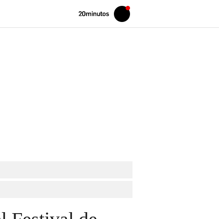
Volver
Iniciar
a
sesión
20MINUTOS.ES