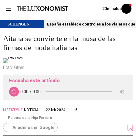
Volver
Iniciar
a
sesión
20MINUTOS.ES
SCHENGEN
España establece controles a los viajeros que 
Aitana se convierte en la musa de las
firmas de moda italianas
Foto: Gtres.
Escucha este artículo
LIFESTYLE
NOTICIA
22 feb 2024 - 11:16
Paloma de la Hija Ferrero
Añádenos en Google