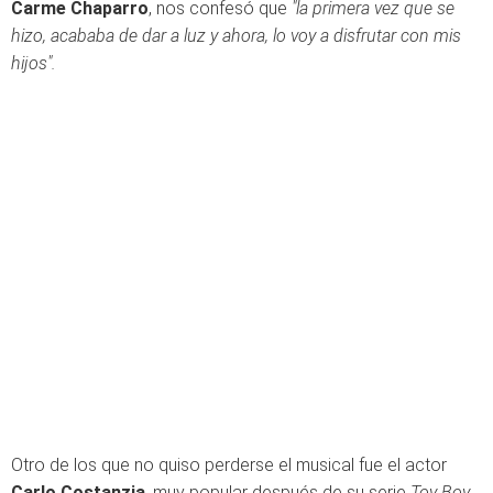
Carme Chaparro
, nos confesó que
"la primera vez que se
hizo, acababa de dar
a luz y ahora, lo voy a disfrutar con mis
hijos".
Otro de los que no quiso perderse el musical fue el actor
Carlo Costanzia
, muy popular después de su serie
Toy Boy
.