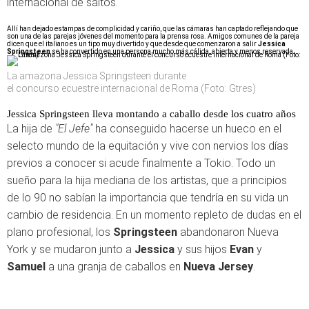
internacional de saltos.
Allí han dejado estampas de complicidad y cariño, que las cámaras han captado reflejando que
son una de las parejas jóvenes del momento para la prensa rosa. Amigos comunes de la pareja
dicen que el italiano es un tipo muy divertido y que desde que comenzaron a salir
Jessica
Springsteen
se ha convertido en una persona mucho más cálida, abierta y menos reservada.
La amazona Jessica Springsteen durante
el concurso ecuestre internacional de Roma (Foto: Gtres)
Jessica Springsteen lleva montando a caballo desde los cuatro años
La hija de
"El Jefe"
ha conseguido hacerse un hueco en el
selecto mundo de la equitación y vive con nervios los días
previos a conocer si acude finalmente a Tokio. Todo un
sueño para la hija mediana de los artistas, que a principios
de lo 90 no sabían la importancia que tendría en su vida un
cambio de residencia. En un momento repleto de dudas en el
plano profesional, los
Springsteen
abandonaron Nueva
York y se mudaron junto a
Jessica
y sus hijos
Evan
y
Samuel
a una granja de caballos en
Nueva Jersey
.