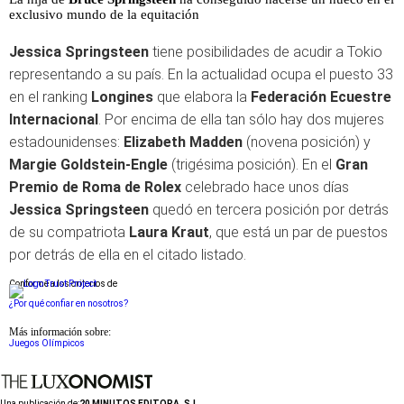
exclusivo mundo de la equitación
Jessica Springsteen
tiene posibilidades de acudir a Tokio
representando a su país. En la actualidad ocupa el puesto 33
en el ranking
Longines
que elabora la
Federación Ecuestre
Internacional
. Por encima de ella tan sólo hay dos mujeres
estadounidenses:
Elizabeth Madden
(novena posición) y
Margie Goldstein-Engle
(trigésima posición). En el
Gran
Premio de Roma de Rolex
celebrado hace unos días
Jessica Springsteen
quedó en tercera posición por detrás
de su compatriota
Laura Kraut
, que está un par de puestos
por detrás de ella en el citado listado.
Conforme a los criterios de
¿Por qué confiar en nosotros?
Más información sobre:
Juegos Olímpicos
Una publicación de:
20 MINUTOS EDITORA, S.L.