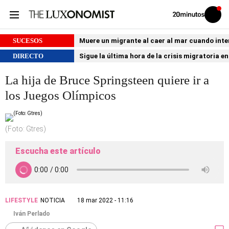
Volver
Iniciar
a
sesión
20MINUTOS.ES
SUCESOS
Muere un migrante al caer al mar cuando int
DIRECTO
Sigue la última hora de la crisis migratoria e
La hija de Bruce Springsteen quiere ir a
los Juegos Olímpicos
(Foto: Gtres)
Escucha este artículo
LIFESTYLE
NOTICIA
18 mar 2022 - 11:16
Iván Perlado