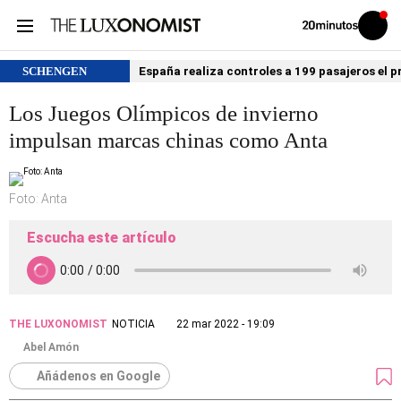
Volver
Iniciar
a
sesión
20MINUTOS.ES
SCHENGEN
España realiza controles a 199 pasajeros el p
Los Juegos Olímpicos de invierno
impulsan marcas chinas como Anta
Foto: Anta
Escucha este artículo
THE LUXONOMIST
NOTICIA
22 mar 2022 - 19:09
Abel Amón
Añádenos en Google