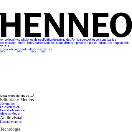
Aviso legal y condiciones de uso
Política de privacidad
Política de cookies
personaliza tus
cookies
Administrar Utiq
Contacto
Quiénes somos
Buenas prácticas periodísticas
Uso responsable
de la IA
Otras webs del grupo
Editorial y Medios
20minutos
La Información
Heraldo de Aragón
Alayans Media
Audiovisual
Factoría Henneo
Tecnología