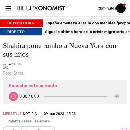
Volver
Iniciar
a
sesión
20MINUTOS.ES
ÚLTIMA HORA
España amenaza a Italia con medidas "proporci
DIRECTO
Sigue la última hora de la crisis migratoria e
Shakira pone rumbo a Nueva York con
sus hijos
Foto: Gtres.
Escucha este artículo
LIFESTYLE
NOTICIA
09 mar 2023 - 15:03
Paloma de la Hija Ferrero