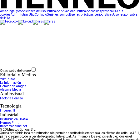
Aviso legal y condiciones de uso
Política de privacidad
Política de cookies
personaliza tus
cookies
Administrar Utiq
Contacto
Quiénes somos
Buenas prácticas periodísticas
Uso responsable
de la IA
Otras webs del grupo
Editorial y Medios
20minutos
La Información
Heraldo de Aragón
Alayans Media
Audiovisual
Factoría Henneo
Tecnología
Hiberus TI
Industrial
Distribución - DASA
Henneo Print
imprentaonline.net
© 20 Minutos Editora, S.L.
Queda prohibida toda reproducción sin permiso escrito de la empresa a los efectos del artículo 32.1,
párrafo segundo, de la Ley de Propiedad Intelectual. Asimismo, a los efectos establecidos en el
artículo 33.1 de Ley de Propiedad Intelectual, la empresa hace constar la correspondiente reserva de