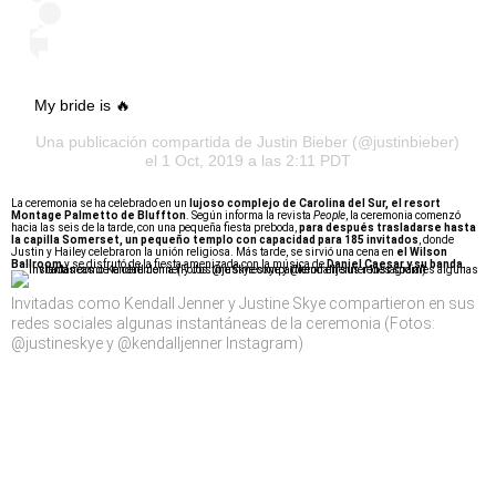
My bride is 🔥
Una publicación compartida de
Justin Bieber
(@justinbieber)
el 1 Oct, 2019 a las 2:11 PDT
La ceremonia se ha celebrado en un
lujoso complejo de Carolina del Sur, el resort
Montage Palmetto de Bluffton
. Según informa la revista
People
, la ceremonia comenzó
hacia las seis de la tarde, con una pequeña fiesta preboda,
para después trasladarse hasta
la capilla Somerset, un pequeño templo con capacidad para 185 invitados
, donde
Justin y Hailey celebraron la unión religiosa. Más tarde, se sirvió una cena en
el Wilson
Ballroom
y se disfrutó de la fiesta amenizada con la música de
Daniel Caesar y su banda.
Invitadas como Kendall Jenner y Justine Skye compartieron en sus
redes sociales algunas instantáneas de la ceremonia (Fotos:
@justineskye y @kendalljenner Instagram)