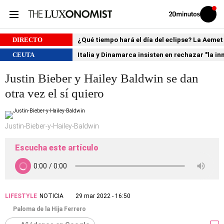
Volver
Iniciar
a
sesión
20MINUTOS.ES
DIRECTO
¿Qué tiempo hará el día del eclipse? La Aemet
CEUTA
Italia y Dinamarca insisten en rechazar "la i
Justin Bieber y Hailey Baldwin se dan
otra vez el sí quiero
Justin-Bieber-y-Hailey-Baldwin
Escucha este artículo
LIFESTYLE
NOTICIA
29 mar 2022 - 16:50
Paloma de la Hija Ferrero