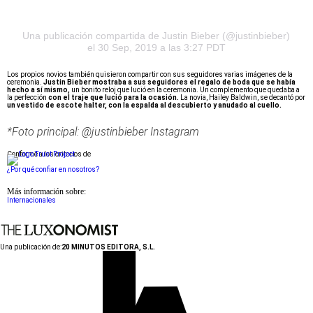
Una publicación compartida de Justin Bieber (@justinbieber)
el 30 Sep, 2019 a las 3:27 PDT
Los propios novios también quisieron compartir con sus seguidores varias imágenes de la
ceremonia.
Justin Bieber mostraba a sus seguidores el regalo de boda que se había
hecho a sí mismo,
un bonito reloj que lució en la ceremonia. Un complemento que quedaba a
la perfección
con el traje que lució para la ocasión.
La novia, Hailey Baldwin, se decantó por
un vestido de escote halter, con la espalda al descubierto y anudado al cuello.
*Foto principal: @justinbieber Instagram
Conforme a los criterios de
¿Por qué confiar en nosotros?
Más información sobre:
Internacionales
Una publicación de:
20 MINUTOS EDITORA, S.L.