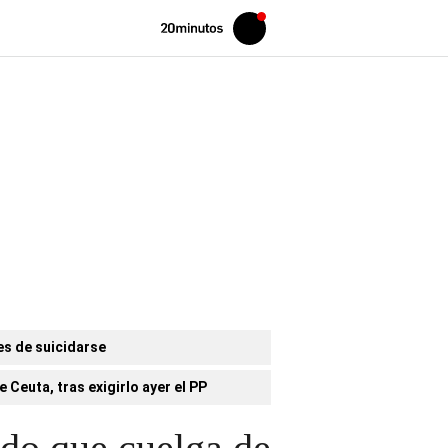
Volver
Iniciar
a
sesión
20MINUTOS.ES
es de suicidarse
 Ceuta, tras exigirlo ayer el PP