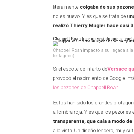
literalmente
colgaba de sus pezone
no es nuevo. Y es que se trata de u
n
realizó Thierry Mugler hace casi 3
Chappell Roan luce un vestido que se cuel
Chappell Roan impactó a su llegada a la
Instagram)
Si el escote de infarto de
Versace qu
provocó el nacimiento de Google Im
los pezones de Chappell Roan
.
Estos han sido los grandes protagon
alfombra roja. Y es que los pezones 
transparente, que caía a modo de 
a la vista. Un diseño lencero, muy sut