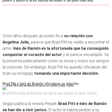
juntos y ahora el actor habría decidido ir un paso más allá.
Ocho años después de poner fin a
su relación con
Angelina Jolie,
parece que Brad Pitt ha vuelto a encontrar el
amor.
Inés de Ramón es la afortunada que ha conseguido
conquistar el corazón del actor
y él parece encantado. Ya
la presenta públicamente como su novia y todos sus amigos
la conocen. Sin embargo, Brad Pitt ha querido oficializar del
todo su noviazgo
tomando una importante decisión.
Brad Pitt e Inés de Ramón oficializan su relación
Brad Pitt e Inés de Ramón se van a vivir juntos (Fotos: Gtres)
Según publica la revista
People
,
Brad Pitt e Inés de Ramón
se han ido a vivir juntos.
El actor le habría pedido a su