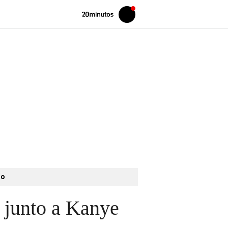
Volver
Iniciar
a
sesión
20MINUTOS.ES
to
 junto a Kanye