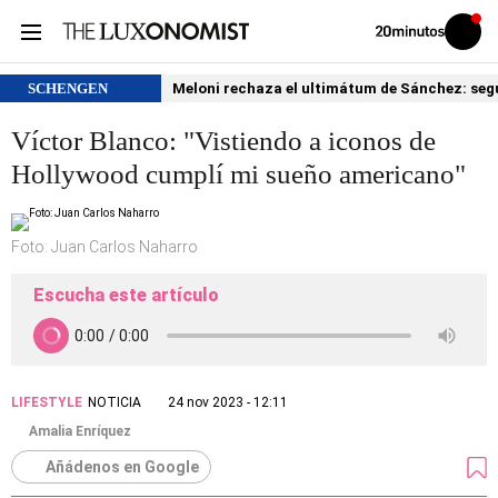
Volver
Iniciar
a
sesión
20MINUTOS.ES
SCHENGEN
Meloni rechaza el ultimátum de Sánchez: segu
Víctor Blanco: "Vistiendo a iconos de
Hollywood cumplí mi sueño americano"
Foto: Juan Carlos Naharro
Escucha este artículo
LIFESTYLE
NOTICIA
24 nov 2023 - 12:11
Amalia Enríquez
Añádenos en Google