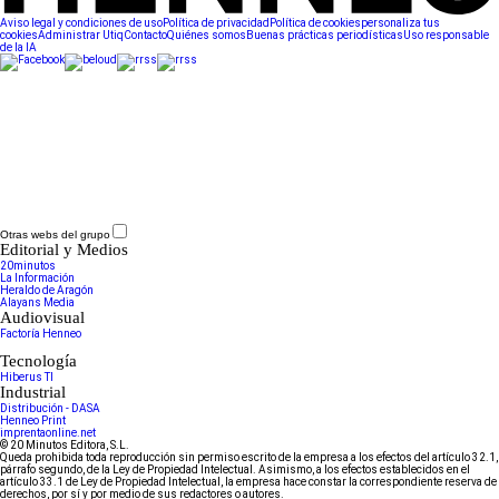
Aviso legal y condiciones de uso
Política de privacidad
Política de cookies
personaliza tus
cookies
Administrar Utiq
Contacto
Quiénes somos
Buenas prácticas periodísticas
Uso responsable
de la IA
Otras webs del grupo
Editorial y Medios
20minutos
La Información
Heraldo de Aragón
Alayans Media
Audiovisual
Factoría Henneo
Tecnología
Hiberus TI
Industrial
Distribución - DASA
Henneo Print
imprentaonline.net
© 20 Minutos Editora, S.L.
Queda prohibida toda reproducción sin permiso escrito de la empresa a los efectos del artículo 32.1,
párrafo segundo, de la Ley de Propiedad Intelectual. Asimismo, a los efectos establecidos en el
artículo 33.1 de Ley de Propiedad Intelectual, la empresa hace constar la correspondiente reserva de
derechos, por sí y por medio de sus redactores o autores.