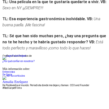
TL: Una película en la que te gustaría quedarte a vivir.
VB:
Sexo en NY ¡¡¡SIEMPRE!!!
TL: Esa experiencia gastronómica inolvidable.
VB:
Una
buena paella. ¡Me fascina!
TL: Sé que han sido muchas pero, ¿hay una pregunta que
no te he hecho y te habría gustado responder?
VB:
Está
todo perfecto y maravilloso ¡como todo lo que haces!
Conforme a los criterios de
¿Por qué confiar en nosotros?
Más información sobre:
Entrevistas
De Cerca
Amalia Enríquez
De Pontevedra al mundo. Periodista donde me dejan y llaman. CEO and Founder
#RedCarpetFilms