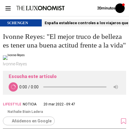
Volver
Iniciar
a
sesión
20MINUTOS.ES
SCHENGEN
España establece controles a los viajeros que 
Ivonne Reyes: "El mejor truco de belleza
es tener una buena actitud frente a la vida"
Ivonne-Reyes
Escucha este artículo
LIFESTYLE
NOTICIA
20 mar 2022 - 09:47
Nathalie Biain Ladera
Añádenos en Google