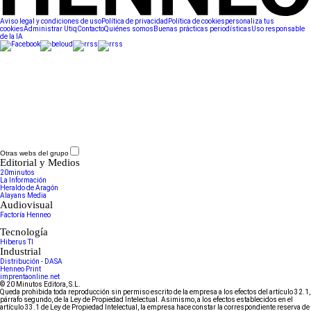
Aviso legal y condiciones de uso
Política de privacidad
Política de cookies
personaliza tus
cookies
Administrar Utiq
Contacto
Quiénes somos
Buenas prácticas periodísticas
Uso responsable
de la IA
Otras webs del grupo
Editorial y Medios
20minutos
La Información
Heraldo de Aragón
Alayans Media
Audiovisual
Factoría Henneo
Tecnología
Hiberus TI
Industrial
Distribución - DASA
Henneo Print
imprentaonline.net
© 20 Minutos Editora, S.L.
Queda prohibida toda reproducción sin permiso escrito de la empresa a los efectos del artículo 32.1,
párrafo segundo, de la Ley de Propiedad Intelectual. Asimismo, a los efectos establecidos en el
artículo 33.1 de Ley de Propiedad Intelectual, la empresa hace constar la correspondiente reserva de