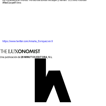
De Pontevedra al mundo. Periodista donde me dejan y llaman. CEO and Founder
#RedCarpetFilms
https://www.twitter.com/Amalia_Enriquez en X
Una publicación de:
20 MINUTOS EDITORA, S.L.