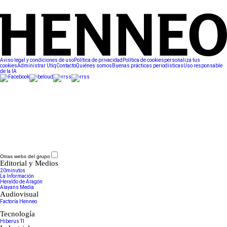
Aviso legal y condiciones de uso
Política de privacidad
Política de cookies
personaliza tus
cookies
Administrar Utiq
Contacto
Quiénes somos
Buenas prácticas periodísticas
Uso responsable
de la IA
Otras webs del grupo
Editorial y Medios
20minutos
La Información
Heraldo de Aragón
Alayans Media
Audiovisual
Factoría Henneo
Tecnología
Hiberus TI