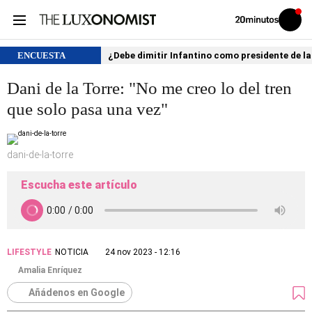
Volver
Iniciar
a
sesión
20MINUTOS.ES
ENCUESTA
¿Debe dimitir Infantino como presidente de la
Dani de la Torre: "No me creo lo del tren
que solo pasa una vez"
dani-de-la-torre
Escucha este artículo
LIFESTYLE
NOTICIA
24 nov 2023 - 12:16
Amalia Enríquez
Añádenos en Google