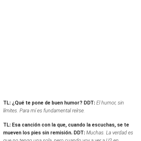
TL: ¿Qué te pone de buen humor?
DDT:
El humor, sin
límites. Para mí es fundamental reírse.
TL: Esa canción con la que, cuando la escuchas, se te
mueven los pies sin remisión.
DDT:
Muchas. La verdad es
que no tengo una sola, pero cuando voy a ver a U2 en