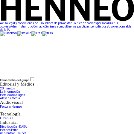
Aviso legal y condiciones de uso
Política de privacidad
Política de cookies
personaliza tus
cookies
Administrar Utiq
Contacto
Quiénes somos
Buenas prácticas periodísticas
Uso responsable
de la IA
Otras webs del grupo
Editorial y Medios
20minutos
La Información
Heraldo de Aragón
Alayans Media
Audiovisual
Factoría Henneo
Tecnología
Hiberus TI
Industrial
Distribución - DASA
Henneo Print
imprentaonline.net