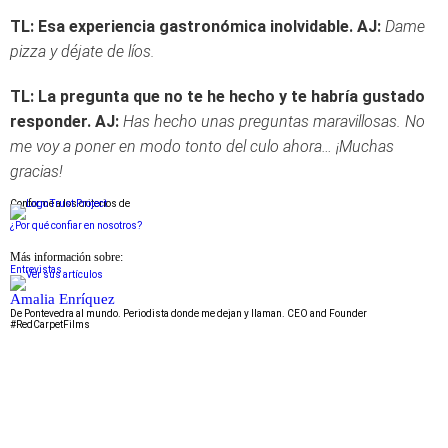
TL: Esa experiencia gastronómica inolvidable.
AJ:
Dame
pizza y déjate de líos.
TL: La pregunta que no te he hecho y te habría gustado
responder.
AJ:
Has hecho unas preguntas maravillosas. No
me voy a poner en modo tonto del culo ahora… ¡Muchas
gracias!
Conforme a los criterios de
¿Por qué confiar en nosotros?
Más información sobre:
Entrevistas
Amalia Enríquez
De Pontevedra al mundo. Periodista donde me dejan y llaman. CEO and Founder
#RedCarpetFilms