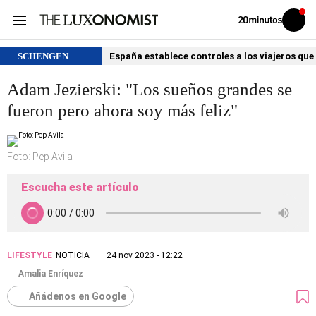
Volver
Iniciar
a
sesión
20MINUTOS.ES
SCHENGEN
España establece controles a los viajeros que 
Adam Jezierski: "Los sueños grandes se
fueron pero ahora soy más feliz"
Foto: Pep Avila
Escucha este artículo
LIFESTYLE
NOTICIA
24 nov 2023 - 12:22
Amalia Enríquez
Añádenos en Google