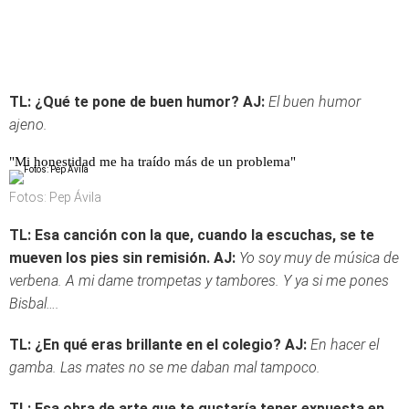
TL: ¿Qué te pone de buen humor?
AJ:
El buen humor
ajeno.
"Mi honestidad me ha traído más de un problema"
Fotos: Pep Ávila
TL: Esa canción con la que, cuando la escuchas, se te
mueven los pies sin remisión.
AJ:
Yo soy muy de música de
verbena. A mi dame trompetas y tambores. Y ya si me pones
Bisbal….
TL: ¿En qué eras brillante en el colegio?
AJ:
En hacer el
gamba. Las mates no se me daban mal tampoco.
TL: Esa obra de arte que te gustaría tener expuesta en