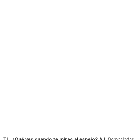
TL: ¿Qué ves cuando te miras al espejo?
AJ:
Demasiadas