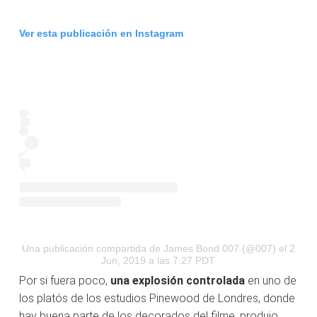
Ver esta publicación en Instagram
Una publicación compartida de James Bond 007 (@007)
el 2
Jun, 2019 a las 7:27 PDT
Por si fuera poco,
una explosión controlada
en uno de
los platós de los estudios Pinewood de Londres, donde
hay buena parte de los decorados del filme, produjo